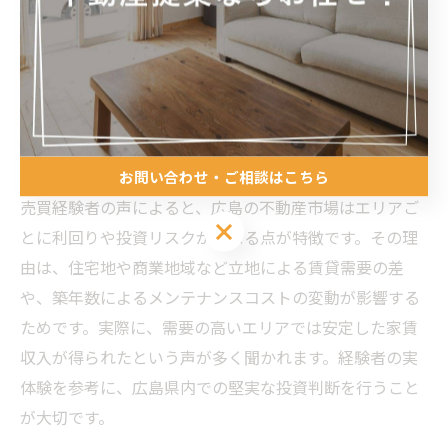
ては、大学や大型病院周辺のワンルームマンションや、
再開発エリアの築浅アパートなどが挙げられます。これ
らの物件は、長期的な資産価値も維持しやすい点が強み
です。
売買経験者に聞く広島の利回り事情
お問い合わせ・ご相談はこちら
売買経験者の声によると、広島の不動産市場はエリアご
お問い合わせ・ご相談はこちら
とに利回りや投資リスクが異なる点が特徴です。その理
由は、住宅地や商業地域など立地による賃貸需要の差
や、築年数によるメンテナンスコストの変動が影響する
ためです。実際に、需要の高いエリアでは安定した家賃
収入が得られたという声が多く聞かれます。経験者の実
体験を参考に、広島県内での堅実な投資判断を行うこと
が大切です。