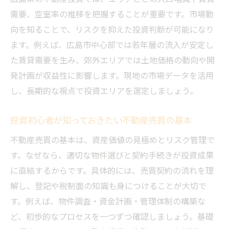
広島県の不動産売買で利回りを高める方法
需要、空室率の推移を把握することが重要です。市場動
収益物件の利回りを左右する売買ポイント
向を知ることで、リスクを抑えた投資判断が可能になり
ます。例えば、広島市中心部では若年層の流入が安定し
広島の不動産投資で利回りが重視される背
た賃貸需要を生み、郊外エリアでは土地価格の動向や開
景
発計画が収益性に影響します。現地の市場データを活用
不動産売買を通じた利回りアップの実践例
し、長期的な視点で投資エリアを選定しましょう。
利回り重視投資に最適な広島物件の特徴
売買経験者に聞く広島の利回り事情
投資初心者が知っておきたい不動産売買の基本
投資回収期間の目安と物件選定のコツを解説
不動産売買の基本は、資産価値の見極めとリスク管理で
不動産売買と投資回収期間の関係を理解す
す。なぜなら、適切な物件選びと契約手続きが投資成果
る
に直結するからです。具体的には、売買契約の流れを理
広島県の物件選定で抑えたい回収期間の目
解し、登記や税制面の知識も身につけることが大切で
安
す。例えば、物件調査・資金計画・管理体制の構築な
投資回収期間の計算と不動産売買のポイン
ど、初歩的なプロセスを一つずつ確認しましょう。基礎
ト