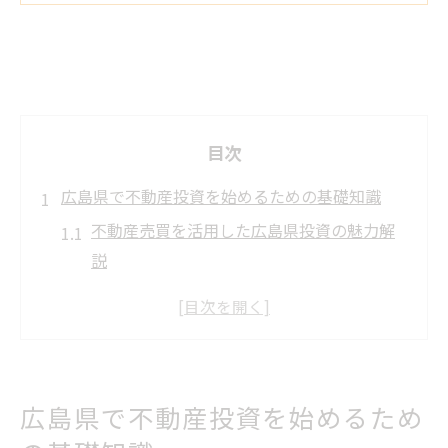
目次
広島県で不動産投資を始めるための基礎知識
不動産売買を活用した広島県投資の魅力解
説
広島の不動産投資で押さえるべき市場動向
とは
投資初心者が知っておきたい不動産売買の
基本
広島県で不動産投資を始めるため
広島県の収益物件選びで注意すべきポイン