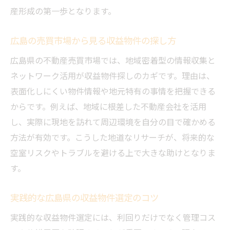
産形成の第一歩となります。
方法
収益物件投資で未来の資産を築くための視
広島の売買市場から見る収益物件の探し方
点
広島県の不動産売買市場では、地域密着型の情報収集と
不動産売買経験を生かした投資戦略の立案
ネットワーク活用が収益物件探しのカギです。理由は、
例
表面化しにくい物件情報や地元特有の事情を把握できる
長期的な資産形成に役立つ広島投資プラン
からです。例えば、地域に根差した不動産会社を活用
今後注目の広島県不動産売買戦略とは
し、実際に現地を訪れて周辺環境を自分の目で確かめる
方法が有効です。こうした地道なリサーチが、将来的な
空室リスクやトラブルを避ける上で大きな助けとなりま
す。
実践的な広島県の収益物件選定のコツ
実践的な収益物件選定には、利回りだけでなく管理コス