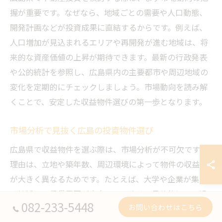
握が重要です。なぜなら、地域ごとの需要や人口動態、
開発計画などが投資成果に直結するからです。例えば、
人口増加が見込まれるエリアや再開発が進む地域は、将
来的な資産価値の上昇が期待できます。最新の行政発表
や公的統計を参照し、広島県内の主要都市や周辺地域の
変化を定期的にチェックしましょう。市場動向を読み解
くことで、安定した収益物件選びの第一歩となります。
市場分析で見抜く広島の投資物件選び
広島県で収益物件を選ぶ際は、市場分析が不可欠です。
理由は、立地や築年数、周辺環境によって物件の収益性
が大きく異なるためです。たとえば、大学や企業が集ま
る地域では賃貸需要が安定しています。具体的には、過
082-233-5448
お問い合わせはこちら
去の売買データや賃料相場、空室率などの数字を比較