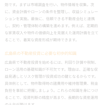
広島の資産運用でオーナーチェンジ物件が
効です。まずは市場調査を行い、物件情報を収集。次
有利な理由
に、資金計画やローンの条件を整理し、収益シミュレー
不動産売買と組み合わせた安定運用の実践
ションを実施。最後に、信頼できる不動産会社と連携
術
し、契約・管理体制の構築を進めます。例えば、定期的
広島県における不動産投資のリスクと対策を考
な家賃収入や物件の価値向上を見据えた運用計画を立て
える
ることで、着実な資産形成が期待できます。
広島県の不動産売買に伴う主なリスクとは
広島県の不動産投資に必要な初歩的知識
リスク軽減のための不動産売買対策ポイン
ト
広島県で不動産投資を始めるには、利回り計算や税制、
ローン活用の基礎知識が不可欠です。理由は、正確な収
収益物件投資で想定すべき広島特有の課題
益見通しとリスク管理が投資成功の鍵となるからです。
不動産売買経験者が実践するリスク管理術
具体例として、物件取得時の諸費用や維持管理費、税金
運用リスクを抑える不動産売買の工夫
負担を事前に把握しましょう。これらの知識を身につけ
広島の不動産投資で失敗しないための心得
ることで、投資判断の精度が高まり、長期的な資産運用
効率的な投資計画を立てるための市場動向の見
の土台が築けます。