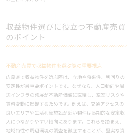
極め方
広島県の不動産売買市場動向を読み解くコ
ツ
収益物件選びに役立つ不動産売買
市場分析で見抜く広島の投資物件選び
のポイント
不動産売買に役立つ最新市場情報の活用法
投資成功につながる広島の市場トレンド把
握術
不動産売買で収益物件を選ぶ際の重要視点
広島県で効率的な投資計画を立てるポイン
広島県で収益物件を選ぶ際は、立地や将来性、利回りの
ト
安定性が最重要ポイントです。なぜなら、人口動向や周
売買データから見る市場動向と投資判断
辺インフラの発展が不動産価値に直結し、空室リスクや
これからの資産形成に役立つ広島県の不動産投
賃料変動に影響するためです。例えば、交通アクセスの
資戦略
良いエリアや生活利便施設が近い物件は長期的な安定収
不動産売買を活かした資産形成の基本戦略
入につながりやすい傾向にあります。これらを踏まえ、
地域特性や周辺環境の調査を徹底することが、堅実な資
広島県の物件選びで資産運用を効率化する