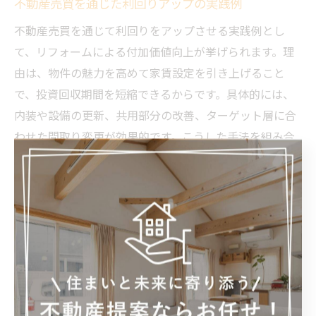
不動産売買を通じた利回りアップの実践例
不動産売買を通じて利回りをアップさせる実践例とし
て、リフォームによる付加価値向上が挙げられます。理
由は、物件の魅力を高めて家賃設定を引き上げること
で、投資回収期間を短縮できるからです。具体的には、
内装や設備の更新、共用部分の改善、ターゲット層に合
わせた間取り変更が効果的です。こうした手法を組み合
わせることで、実際に賃料アップや空室率低下といった
成果が得られています。
利回り重視投資に最適な広島物件の特徴
利回り重視投資に最適な広島の物件は、駅から徒歩圏内
で生活インフラが整ったエリアに位置していることが特
徴です。なぜなら、こうした立地は安定した賃貸需要が
見込め、空室リスクを抑えられるからです。具体例とし