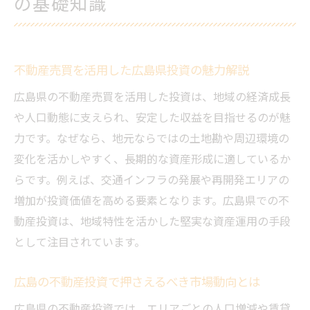
の基礎知識
ト
不動産売買で広島の資産形成を始める方法
広島県の不動産投資に必要な初歩的知識
不動産売買を活用した広島県投資の魅力解説
収益物件選びに役立つ不動産売買のポイント
広島県の不動産売買を活用した投資は、地域の経済成長
不動産売買で収益物件を選ぶ際の重要視点
や人口動態に支えられ、安定した収益を目指せるのが魅
広島の売買市場から見る収益物件の探し方
力です。なぜなら、地元ならではの土地勘や周辺環境の
実践的な広島県の収益物件選定のコツ
変化を活かしやすく、長期的な資産形成に適しているか
不動産売買経験者が語る物件選びの落とし
らです。例えば、交通インフラの発展や再開発エリアの
穴
増加が投資価値を高める要素となります。広島県での不
広島の収益物件選びにおける売買手続きの
動産投資は、地域特性を活かした堅実な資産運用の手段
流れ
として注目されています。
収益アップを狙う不動産売買活用術
利回り重視なら広島の収益物件が注目される理
広島の不動産投資で押さえるべき市場動向とは
由
広島県の不動産投資では、エリアごとの人口増減や賃貸