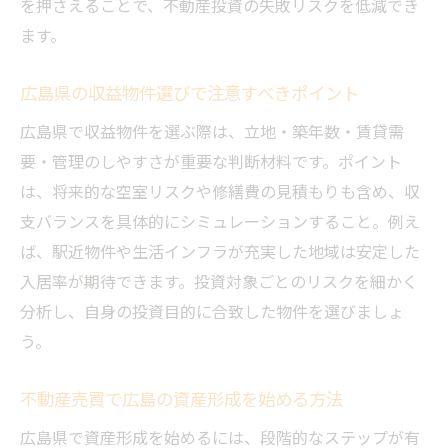
を押さえることで、不動産投資の失敗リスクを低減でき
広島で効率的に投資回収を進めるコツとは
ます。
収益物件選びと投資回収期間のバランス感
広島県の収益物件選びで注意すべきポイント
覚
不動産売買で回収期間を短縮する具体策
広島県で収益物件を選ぶ際は、立地・築年数・賃貸需
要・管理のしやすさが重要な判断材料です。ポイント
オーナーチェンジ物件を活用した賢い資産運用
は、将来的な空室リスクや修繕費の見積もりも含め、収
術
支バランスを具体的にシミュレーションすること。例え
広島県で注目のオーナーチェンジ物件活用
ば、駅近物件や生活インフラが充実した地域は安定した
法
入居率が期待できます。投資対象ごとのリスクを細かく
不動産売買による資産運用の基礎と応用
分析し、自身の投資目的に合致した物件を選びましょ
オーナーチェンジ物件選びで押さえる売買
う。
ポイント
不動産売買視点から見るオーナーチェンジ
不動産売買で広島の資産形成を始める方法
の魅力
広島県で資産形成を始めるには、段階的なステップが有