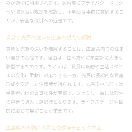
交通アクセス重視の不動産売買戦略
みが適切に利用されます。契約前にプライバシーポリシ
ーや取り扱い規定を確認し、不明点は事前に質問するこ
広島不動産会社の信頼性を見抜く方法
とが、安全な取引への近道です。
地域ごとの不動産売買成功事例を紹介
広島での快適な住まい探し：不動産売買の秘訣
賃貸と売買の違いを広島の視点で解説
快適な暮らしを叶える不動産売買のコツ
賃貸と売買の違いを理解することは、広島県内での住ま
広島で賃貸と売買を比較する際のポイント
い選びの基礎です。理由は、住み方や将来設計に大きく
不動産売買に強い会社の特徴と見分け方
影響するためです。たとえば、賃貸は転勤や生活スタイ
生活利便施設が充実したエリアの選び方
ルの変化に柔軟に対応できる一方、売買は長期的な資産
広島県の一戸建て検討時の注意点
形成や安定した住環境が得られます。広島市中心部では
おすすめ不動産エリアを選ぶ判断基準
単身者向けの賃貸物件が豊富で、ファミリー層には郊外
の戸建て購入も選択肢となります。ライフステージや目
広島県の不動産売買における地域特性と住環境
的に応じて選ぶことが重要です。
の魅力
広島県の不動産売買で注目される地域特性
広島県の不動産売買と住環境チェック方法
住環境の違いが不動産売買に与える影響