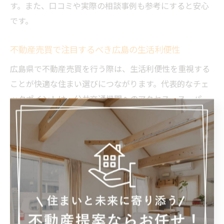
す。また、口コミや実際の相談事例も参考にすると安心
です。
不動産売買で注目するべき広島の生活利便性
広島県で不動産売買を行う際は、生活利便性を重視する
ことが快適な住まい選びにつながります。代表的なチェ
ックポイントは、公共交通機関へのアクセス、スーパー
や医療機関の近さ、教育施設の充実度などです。具体的
には、駅から徒歩圏内やバス便の多いエリアが人気で
す。さらに、将来的な資産価値も見据えて、周辺開発や
地域の発展性も確認することが重要です。
中古一戸建て購入時の注意点をチェック
中古一戸建てを購入する際は、建物の状態やリフォーム
履歴、耐震性などをしっかり確認することが大切です。