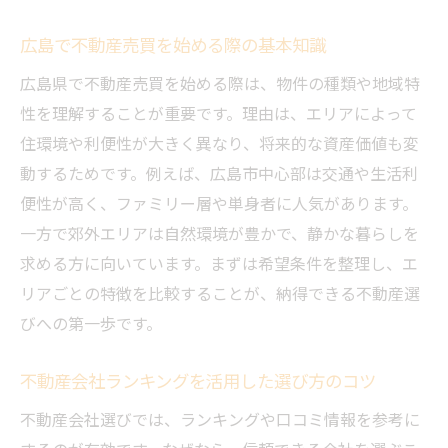
広島県の不動産売買ガイド：おすすめエリアを
広島で不動産売買を始める際の基本知識
紹介
広島県で不動産売買を始める際は、物件の種類や地域特
不動産売買で注目すべき広島のおすすめエ
性を理解することが重要です。理由は、エリアによって
リア
住環境や利便性が大きく異なり、将来的な資産価値も変
広島の賃貸や一戸建て選びの最新動向
動するためです。例えば、広島市中心部は交通や生活利
一人暮らしに人気の広島エリアの特徴を分
便性が高く、ファミリー層や単身者に人気があります。
析
一方で郊外エリアは自然環境が豊かで、静かな暮らしを
広島県の不動産売買ガイドと地域特性の理
求める方に向いています。まずは希望条件を整理し、エ
解
リアごとの特徴を比較することが、納得できる不動産選
悪い不動産屋ランキングから学ぶ注意点
びへの第一歩です。
中古一戸建てと新築の選択ポイント
広島の不動産市場の基本情報とエリア選びのポ
不動産会社ランキングを活用した選び方のコツ
イント
不動産会社選びでは、ランキングや口コミ情報を参考に
広島不動産売買市場の現状と今後の傾向