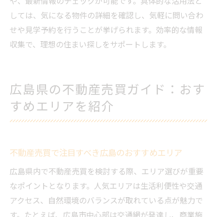
や、最新情報のチェックが可能です。具体的な活用法と
不動産売買で失敗しないための注意点
しては、気になる物件の詳細を確認し、気軽に問い合わ
広島で安心して不動産を購入するための知識と
せや見学予約を行うことが挙げられます。効率的な情報
情報
収集で、理想の住まい探しをサポートします。
不動産売買の流れと広島での注意事項
個人情報保護と安心取引のための基礎知識
広島県の不動産売買ガイド：おす
信頼できる不動産会社の選び方を解説
すめエリアを紹介
広島県の不動産売買でよくある疑問と解決
策
口コミやランキングサイトの上手な活用法
広島で後悔しない不動産売買のポイント
不動産売買で注目すべき広島のおすすめエリア
広島県内で不動産売買を検討する際、エリア選びが重要
なポイントとなります。人気エリアは生活利便性や交通
アクセス、自然環境のバランスが取れている点が魅力で
す。たとえば、広島市中心部は交通網が発達し、商業施