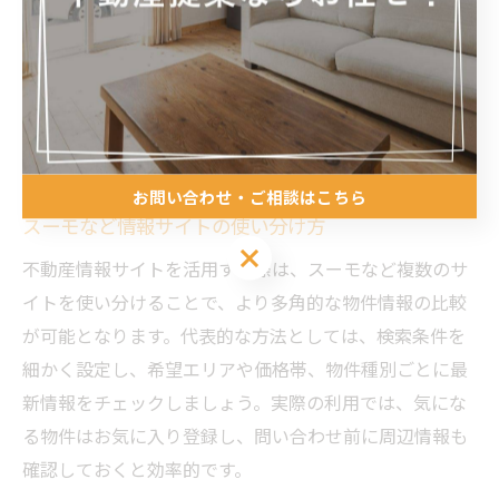
具体的には、専門家による建物診断や過去の修繕履歴の
チェック、周辺環境の変化も調査しましょう。実際の購
入手続きでは、契約条件の詳細や引き渡し時期、瑕疵担
保責任の範囲なども明確にしておくと安心です。段階的
に確認し、納得できる物件選びを心がけましょう。
お問い合わせ・ご相談はこちら
スーモなど情報サイトの使い分け方
お問い合わせ・ご相談はこちら
不動産情報サイトを活用する際は、スーモなど複数のサ
イトを使い分けることで、より多角的な物件情報の比較
が可能となります。代表的な方法としては、検索条件を
細かく設定し、希望エリアや価格帯、物件種別ごとに最
新情報をチェックしましょう。実際の利用では、気にな
る物件はお気に入り登録し、問い合わせ前に周辺情報も
確認しておくと効率的です。