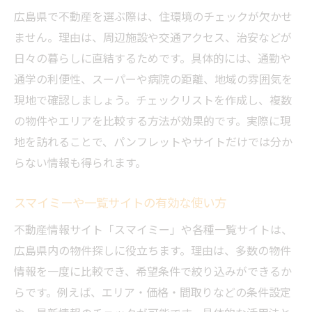
広島県で不動産を選ぶ際は、住環境のチェックが欠かせ
交通アクセスと利便性の高いエリア紹介
ません。理由は、周辺施設や交通アクセス、治安などが
口コミやランキングを活かした情報収集術
日々の暮らしに直結するためです。具体的には、通勤や
不動産売買で重視したい子育て・治安情報
通学の利便性、スーパーや病院の距離、地域の雰囲気を
広島の住環境が選ばれる理由と将来性
現地で確認しましょう。チェックリストを作成し、複数
広島のおすすめ不動産エリアと売買のポイント
の物件やエリアを比較する方法が効果的です。実際に現
を解説
地を訪れることで、パンフレットやサイトだけでは分か
広島で不動産売買におすすめのエリア解説
らない情報も得られます。
一戸建て購入を検討する際の重要ポイント
スマイミーや一覧サイトの有効な使い方
広島の不動産売買に強い会社の特徴
不動産情報サイト「スマイミー」や各種一覧サイトは、
賃貸と売買の比較で見えるエリアごとの違
広島県内の物件探しに役立ちます。理由は、多数の物件
い
情報を一度に比較でき、希望条件で絞り込みができるか
ランキングや一覧サイト活用の具体的な方
らです。例えば、エリア・価格・間取りなどの条件設定
法