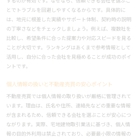
するのが有効です。なぜなら、信頼できる会社を選ぶこ
住みやすさ重視のエリア選びとポイント
とでトラブルを回避しやすくなるからです。具体的に
は、地元に根差した実績やサポート体制、契約時の説明
不動産会社一覧を活用した情報収集方法
の丁寧さなどをチェックしましょう。例えば、複数社を
不動産売買で注目するべき広島の生活利便
比較し、希望条件に合った提案力や対応スピードを見る
性
ことが大切です。ランキングはあくまで参考情報として
中古一戸建て購入時の注意点をチェック
活用し、自分に合った会社を見極めることが成功のポイ
スーモなど情報サイトの使い分け方
ントです。
不動産売買を成功させるための広島県の地域情
報
個人情報の扱いと不動産売買の安心ポイント
地域特性を知ることで不動産売買を有利に
不動産売買では個人情報の取り扱いが厳格に管理されて
進める
います。理由は、氏名や住所、連絡先などの重要な情報
広島県の治安や子育て環境も不動産売買の
が含まれるため、信頼できる会社を選ぶことが安心につ
指標
ながります。実際、宅地建物取引業法に基づき、個人情
ランキング情報と口コミの見極め方
報の目的外利用は禁止されており、必要最小限の情報の