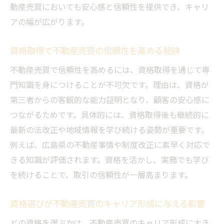
動産売買においても安心感と信頼性を提供でき、キャリ
宅建と他の資格の難易度を不動産売買目線
アの幅が広がります。
で考察
不動産売買現場で求められる勉強法と継続
資格取得で不動産売買の信頼性を高める秘訣
力
不動産売買で信頼性を高めるには、資格取得を通じて専
宅建資格取得が不動産売買キャリアに直結
門知識を身につけることが不可欠です。理由は、資格が
する理由
第三者からの客観的な能力証明となり、顧客の安心感に
広島県で不動産売買に役立つ資格活用術
つながるためです。具体的には、資格取得後も継続的に
不動産売買現場で資格が活躍するシーンを
最新の法改正や地域情報を学び続ける姿勢が重要です。
解説
例えば、広島県の不動産事情や制度改正に素早く対応で
きる知識が評価されます。資格を活かし、実務でも学び
不動産売買に強い人が実践する資格の使い
を続けることで、取引の信頼性が一層高まります。
方
不動産売買の幅を広げる資格の活用アイデ
資格選びが不動産売買のキャリア形成に与える影響
ア
どの資格を選ぶかは、不動産売買のキャリア形成に大き