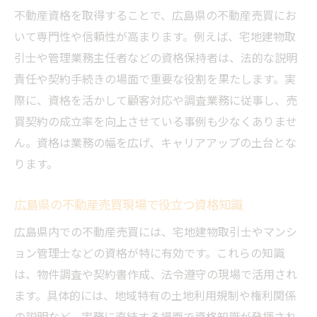
る要因
不動産資格を取得することで、広島県の不動産売買にお
不動産売買で信頼を勝ち取るための資格活
いて専門性や信頼性が高まります。例えば、宅地建物取
用法
引士や管理業務主任者などの資格保持者は、法的な説明
資格取得後の不動産売買キャリアパスを考える
責任や契約手続きの場面で重要な役割を果たします。実
資格取得が不動産売買キャリアを広げる第
際に、資格を活かして顧客対応や調査業務に従事し、売
一歩
買契約の成立率を向上させている事例も少なくありませ
ん。資格は業務の幅を広げ、キャリアアップの土台とな
不動産売買分野で描く将来のキャリア像と
ります。
は
不動産売買と資格を活かした転職成功の秘
広島県の不動産売買現場で役立つ資格知識
訣
広島県内での不動産売買には、宅地建物取引士やマンシ
資格取得後の不動産売買での収入アップ戦
ョン管理士などの資格が特に有効です。これらの知識
略
は、物件調査や契約書作成、法令遵守の現場で活用され
不動産売買での資格更新や継続学習の重要
ます。具体的には、地域特有の土地利用規制や権利関係
性
の説明など、実務に直結する場面で資格知識が発揮され