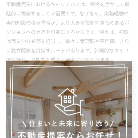
不動産売買におけるキャリアパスは、資格を活かして段
階的に構築することが重要です。なぜなら、実務経験や
専門知識の積み重ねが、より大きな役割や責任のあるポ
ジションへの昇進を可能にするからです。例えば、初期
は売買仲介業務を担当し、徐々に管理職や専門職、さら
に独立開業を目指すルートがあります。計画的なキャリ
ア設計が、長期的な成長と安定につながります。
不動産売買資格を活かした独立開業のポイント
不動産売買資格を活かして独立開業を目指す際は、事前
準備と地域特性の理解が成功の鍵となります。理由は、
広島県内の市場動向や顧客ニーズを把握することで、的
確な戦略を立てやすくなるためです。具体的には、地域
の不動産取引事例の分析や、ネットワーク構築、法令遵
守の徹底などが重要です。これらのポイントを押さえる