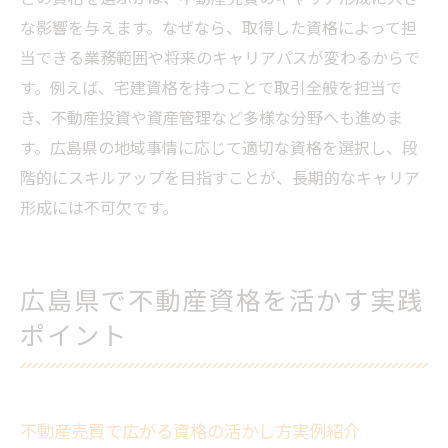
不動産売買資格で信頼を得るための実務の
な影響を与えます。なぜなら、取得した資格によって担
工夫
当できる業務範囲や将来のキャリアパスが変わるからで
資格が不動産売買の取引を円滑にする理由
す。例えば、宅建資格を持つことで取引全般を担当で
不動産売買で評価される資格活用の事例紹
き、不動産投資や資産管理など多様な分野へも進めま
介
す。広島県の地域事情に応じて適切な資格を選択し、段
不動産売買の現場で信頼を高める資格取得のメ
階的にスキルアップを目指すことが、長期的なキャリア
リット
形成には不可欠です。
資格が不動産売買の信頼性強化につながる
仕組み
不動産売買で選ばれるための資格取得の価
広島県で不動産資格を活かす実践
値
ポイント
不動産売買の現場で資格が信頼を生む理由
不動産売買における資格取得者の強みとは
資格取得が不動産売買の顧客満足に直結す
不動産売買で広がる資格の活かし方実例紹介