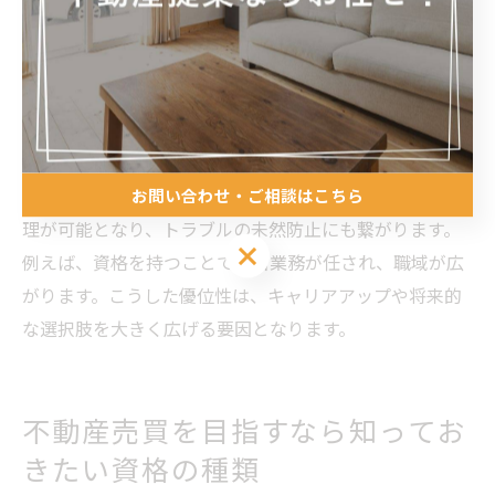
ことで、独立後も安定した事業運営が期待できます。
不動産売買のキャリア構築に資格が不可欠な理由
不動産売買のキャリア構築において資格が不可欠なの
は、法的な業務範囲や顧客からの信頼確保に直結するか
らです。資格があることで、正確な契約説明やリスク管
お問い合わせ・ご相談はこちら
理が可能となり、トラブルの未然防止にも繋がります。
お問い合わせ・ご相談はこちら
例えば、資格を持つことで独占業務が任され、職域が広
がります。こうした優位性は、キャリアアップや将来的
な選択肢を大きく広げる要因となります。
不動産売買を目指すなら知ってお
きたい資格の種類