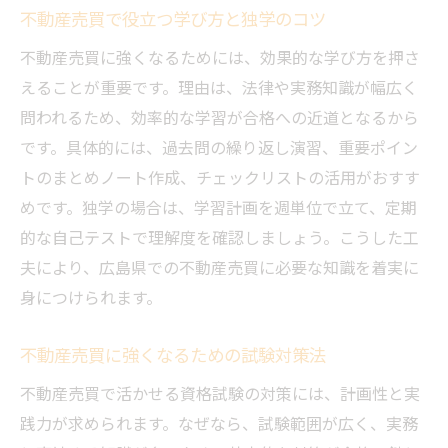
不動産売買で役立つ学び方と独学のコツ
資格取得が不動産売買キャリアに与える影
響
不動産売買に強くなるためには、効果的な学び方を押さ
不動産売買分野でのキャリアアップ実現法
えることが重要です。理由は、法律や実務知識が幅広く
問われるため、効率的な学習が合格への近道となるから
資格取得後に広がる不動産売買の活躍フィ
です。具体的には、過去問の繰り返し演習、重要ポイン
ールド
トのまとめノート作成、チェックリストの活用がおすす
不動産売買で注目されるキャリアパスの描
めです。独学の場合は、学習計画を週単位で立て、定期
き方
的な自己テストで理解度を確認しましょう。こうした工
不動産売買資格を活かした独立開業のポイ
夫により、広島県での不動産売買に必要な知識を着実に
ント
身につけられます。
不動産売買のキャリア構築に資格が不可欠
な理由
不動産売買に強くなるための試験対策法
不動産売買を目指すなら知っておきたい資格の
不動産売買で活かせる資格試験の対策には、計画性と実
種類
践力が求められます。なぜなら、試験範囲が広く、実務
不動産売買に役立つ資格の種類と特徴を解