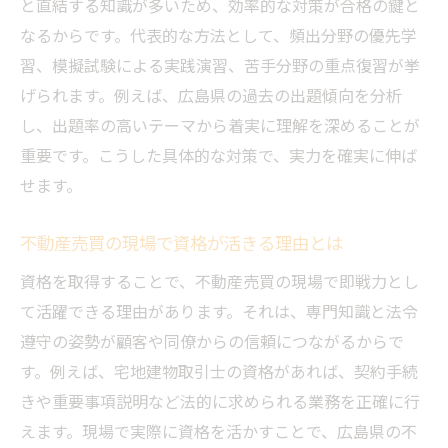
と直結する知識が多いため、効率的な対策が合格の鍵と
説
なるからです。代表的な方法として、頻出分野の優先学
三大資格が不動産売買に与えるインパクト
習、模擬試験による実践演習、苦手分野の重点復習が挙
不動産売買で知っておきたい資格の選び方
げられます。例えば、広島県の過去の出題傾向を分析
不動産売買分野で注目のダブルライセンス
し、出題率の高いテーマから着実に理解を深めることが
戦略
重要です。こうした具体的な対策で、実力を確実に伸ば
せます。
資格ごとの不動産売買業務への応用事例
不動産売買で最強と言われる資格の実力と
不動産売買の現場で資格が活きる理由とは
は
資格を取得することで、不動産売買の現場で即戦力とし
宅建資格取得の勉強期間や難易度を徹底解説
て活躍できる理由があります。それは、専門知識と法令
不動産売買に必要な宅建勉強期間の目安を
遵守の姿勢が顧客や同僚からの信頼につながるからで
紹介
す。例えば、宅地建物取引士の資格があれば、契約手続
不動産売買で活きる宅建資格の難易度比較
きや重要事項説明など法的に求められる業務を正確に行
不動産売買を目指す人のための合格体験談
えます。現場で実際に資格を活かすことで、広島県の不
まとめ