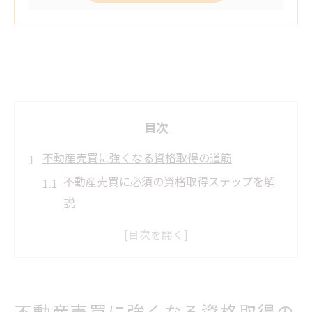
目次
不動産売買に強くなる資格取得の道筋
不動産売買に必須の資格取得ステップを解
説
不動産売買で役立つ学び方と独学のコツ
不動産売買に強くなるための試験対策法
不動産売買の現場で資格が活きる理由とは
資格取得で不動産売買の信頼性を高める秘
不動産売買に強くなる資格取得の