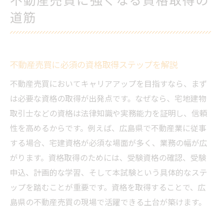
訣
道筋
資格選びが不動産売買のキャリア形成に与
える影響
広島県で不動産資格を活かす実践ポイント
不動産売買に必須の資格取得ステップを解説
不動産売買で広がる資格の活かし方実例紹
不動産売買においてキャリアアップを目指すなら、まず
介
は必要な資格の取得が出発点です。なぜなら、宅地建物
広島県の不動産売買現場で役立つ資格知識
取引士などの資格は法律知識や実務能力を証明し、信頼
実務に直結する不動産売買スキルの磨き方
性を高めるからです。例えば、広島県で不動産業に従事
不動産売買の業務で資格が評価される場面
する場合、宅建資格が必須な場面が多く、業務の幅が広
不動産売買資格を活かした現場の信頼構築
がります。資格取得のためには、受験資格の確認、受験
術
申込、計画的な学習、そして本試験という具体的なステ
不動産売買と資格の相乗効果を実感する方
ップを踏むことが重要です。資格を取得することで、広
法
島県の不動産売買の現場で活躍できる土台が築けます。
資格取得を通じた不動産売買のキャリア戦略