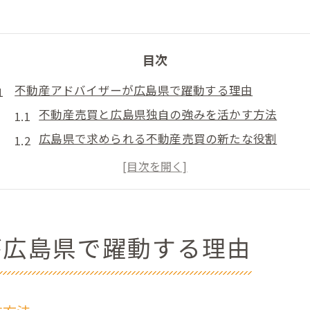
目次
不動産アドバイザーが広島県で躍動する理由
不動産売買と広島県独自の強みを活かす方法
広島県で求められる不動産売買の新たな役割
不動産アドバイザーが担う売買現場の最前線
地域密着型不動産売買で信頼を築く秘訣
広島県の宅建協会が示す売買市場の動向
売買実務に強くなるための広島県知識
が広島県で躍動する理由
不動産売買で必須の広島県法令知識を習得
広島県宅建業者名簿の活用と売買の実践力向上
不動産売買で役立つ広島県の行政手続きの流れ