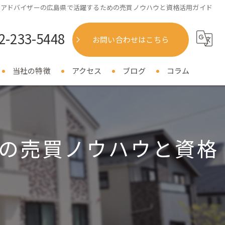
産アドバイザーの広島県で活躍するための売買ノウハウと資格活用ガイド
2-233-5448
お問い合わせはこちら
当社の特徴
アクセス
ブログ
コラム
売却
購入
の売買ノウハウと資格
相続
リフォーム
相談