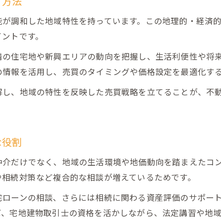
す方法
売買現場で差がつく広島県の相続・投資知識
能が調和した地域特性を持っています。この地理的・経済
不動産売買に適した広島県の評価基準を理解
イントです。
資格活用が導く広島県の不動産売買戦略
隣の住宅地や新興エリアの動向を把握し、生活利便性や将
不動産売買で資格を活かす広島県の実践例
の情報を活用し、売買のタイミングや価格設定を最適化す
宅地建物取引士資格が広島県売買で果たす役割
解し、地域の特性を反映した売買戦略を立てることが、不
不動産鑑定士との連携で売買価値を高める秘訣
広島県宅建法定講習を受けた売買戦略の違い
資格取得が広島県売買のキャリアを広げる理由
な役割
不動産売買を極めるなら広島県の学びが鍵
仲介だけでなく、地域の生活環境や地価動向を踏まえたコ
広島県の不動産売買で得られる実践的な学び
や相続対策など複合的な相談が増えているためです。
宅建講習と売買経験で磨く不動産アドバイザー力
宅ローンの相談、さらには相続に関わる資産評価のサポー
不動産売買の現場で広島県ならではの知識を応用
ば、宅地建物取引士の資格を活かしながら、法定講習や地