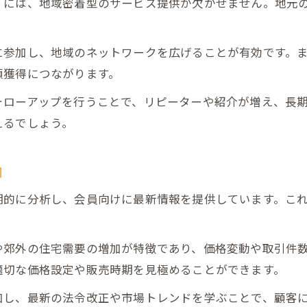
くには、地域密着型のサービス提供が欠かせません。地元
売買現場で活躍する不動産鑑定士の視点
に参加し、地域のネットワークを広げることが有効です。
頼獲得につながります。
ォローアップを行うことで、リピーターや紹介が増え、長
えるでしょう。
向
期的に分析し、会員向けに最新情報を提供しています。こ
や郊外の住宅需要の増加が特徴であり、価格変動や取引件
適切な価格設定や販売時期を見極めることができます。
加し、最新の法令改正や市場トレンドを学ぶことで、顧客