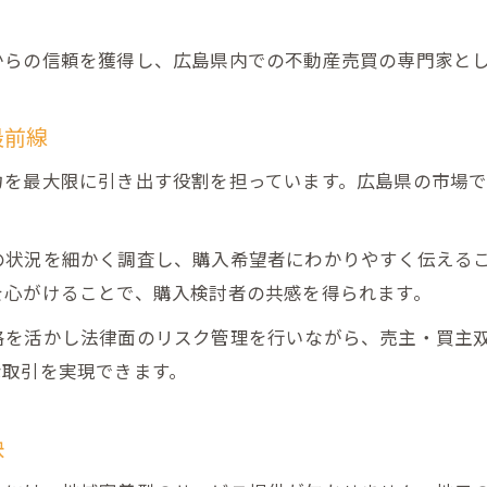
売買のプロを目指す広島県の学びと成長の道筋
広島県宅建協会の講習が売買力向上に直結する理
からの信頼を獲得し、広島県内での不動産売買の専門家と
地域事情に基づく売買ノウハウ徹底解説
広島県不動産売買で差がつく地域特性の理解
最前線
不動産売買に強い現地アドバイザーの活用法
力を最大限に引き出す役割を担っています。広島県の市場
地元事情を踏まえた売買戦略の具体例
不動産売買と地域ネットワークの活かし方
の状況を細かく調査し、購入希望者にわかりやすく伝える
相続対応も見据えた広島県売買ノウハウ
を心がけることで、購入検討者の共感を得られます。
お問い合わせ・ご相談はこちら
お問い合わせ・ご相談はこちら
広島県の資格取得を活かした実践的売買術
格を活かし法律面のリスク管理を行いながら、売主・買主
不動産売買に役立つ広島県資格取得のポイント
な取引を実現できます。
宅建法定講習で学ぶ売買現場の最新実務
広島県で実践する売買プロセスの最適化手法
訣
資格と経験を融合させた不動産売買の実践例