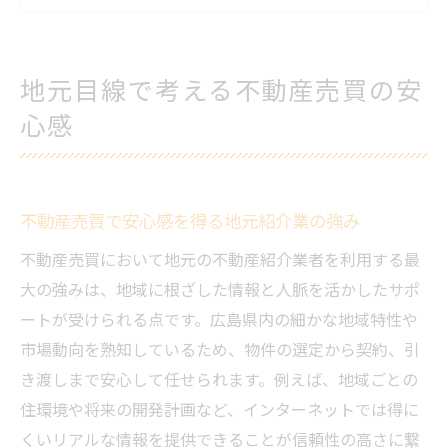
広島県で不動産売買を成功させる判断基準
不動産売買に役立つ地元口コミ情報の活用
地元目線で考える不動産売買の安
法
心感
地域の不動産紹介業がもたらす信頼と実績
不動産紹介業選びで失敗しない判断基準とは
不動産売買で選ぶべき紹介業の信頼性の見
不動産売買で安心感を得る地元紹介業の強み
極め方
不動産売買において地元の不動産紹介業者を利用する最
不動産売買に強い紹介業の特徴とポイント
大の強みは、地域に根ざした情報と人脈を活かしたサポ
失敗しないための不動産売買情報収集の方
ートが受けられる点です。広島県内の細かな地域特性や
法
市場動向を熟知しているため、物件の選定から契約、引
不動産売買で役立つおすすめ紹介業の条件
き渡しまで安心して任せられます。例えば、地域ごとの
信頼できる不動産紹介業の選択判断基準
住環境や将来の開発計画など、インターネットでは得に
広島県における不動産売買の落とし穴回避術
くいリアルな情報を提供できることが信頼性の高さに繋