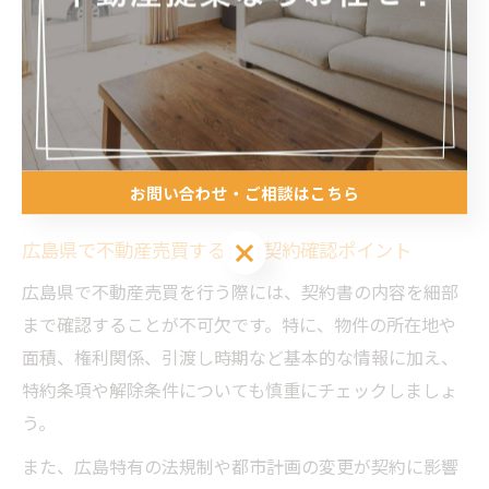
具体的には、紹介業者を通じて信頼できる不動産会社を
選定し、物件の法的な問題や権利関係の調査を徹底する
ことが重要です。これにより、売買後のトラブルや隠れ
た瑕疵を回避し、安心して取引を進められます。広島の
地元事情を熟知した紹介業者を選ぶことが成功のポイン
トです。
お問い合わせ・ご相談はこちら
お問い合わせ・ご相談はこちら
広島県で不動産売買する際の契約確認ポイント
広島県で不動産売買を行う際には、契約書の内容を細部
まで確認することが不可欠です。特に、物件の所在地や
面積、権利関係、引渡し時期など基本的な情報に加え、
特約条項や解除条件についても慎重にチェックしましょ
う。
また、広島特有の法規制や都市計画の変更が契約に影響