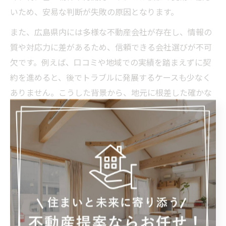
いため、安易な判断が失敗の原因となります。
また、広島県内には多様な不動産会社が存在し、情報の
質や対応力に差があるため、信頼できる会社選びが不可
欠です。例えば、口コミや地域での実績を踏まえずに契
約を進めると、後でトラブルに発展するケースも少なく
ありません。こうした背景から、地元に根差した確かな
情報収集が成功の鍵となります。
不動産売買のトラブルを未然に防ぐ紹介業活用術
不動産紹介業を活用することで、広島県での不動産売買
に伴うトラブルを未然に防ぐことが可能です。紹介業者
は地域の不動産会社との強いネットワークを持ち、物件
の詳細情報や契約条件の透明性を高める役割を果たしま
す。