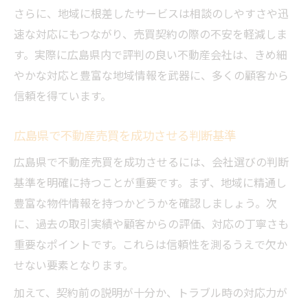
さらに、地域に根差したサービスは相談のしやすさや迅
不動産売買で知っておきたい三大タブー
速な対応にもつながり、売買契約の際の不安を軽減しま
不動産紹介業を通じたトラブル事例と対策
す。実際に広島県内で評判の良い不動産会社は、きめ細
広島県の不動産売買で防ぐべき典型的失敗
やかな対応と豊富な地域情報を武器に、多くの顧客から
例
信頼を得ています。
不動産売買の基礎知識が安心取引の鍵に
広島県で不動産売買を成功させる判断基準
信頼性を高める不動産売買のチェックポイ
ント
広島県で不動産売買を成功させるには、会社選びの判断
安心な不動産売買を実現するコツを解き明かす
基準を明確に持つことが重要です。まず、地域に精通し
豊富な物件情報を持つかどうかを確認しましょう。次
不動産売買で安心を得るための進め方の工
に、過去の取引実績や顧客からの評価、対応の丁寧さも
夫
重要なポイントです。これらは信頼性を測るうえで欠か
信頼できる不動産紹介業の情報収集方法
せない要素となります。
広島県で不動産売買を円滑に進める秘訣
加えて、契約前の説明が十分か、トラブル時の対応力が
不動産売買のリスク回避と安全な手続きの