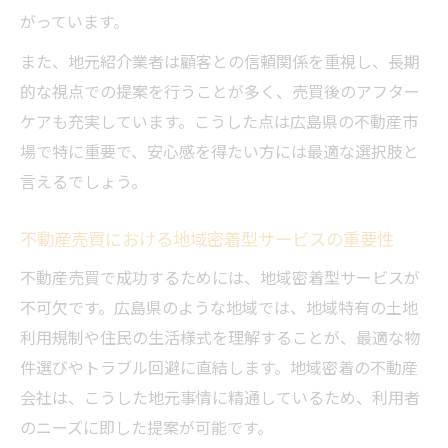
不動産売買で陥りがちな広島県の注意点
がっています。
不動産売買のトラブルを未然に防ぐ紹介業
また、地元紹介業者は顧客との信頼関係を重視し、長期
活用術
的な視点での提案を行うことが多く、売買後のアフター
広島県で不動産売買する際の契約確認ポイ
ケアも充実しています。こうした点は広島県の不動産市
ント
場で特に重要で、安心感を得たい方には最適な選択肢と
不動産売買のよくある落とし穴と対策法
言えるでしょう。
広島県の不動産売買で後悔しない選択法
不動産売買における地域密着型サービスの重要性
信頼される不動産会社の見極め方を徹底解説
不動産売買で信頼される会社の特徴を知る
不動産売買で成功するためには、地域密着型サービスが
不可欠です。広島県のような地域では、地域特有の土地
安心して任せられる不動産紹介業の条件
利用規制や住民の生活様式を理解することが、最適な物
不動産売買の際に重視すべき信頼性の指標
件選びやトラブル回避に直結します。地域密着の不動産
不動産売買で失敗しない会社選びの基準
会社は、こうした地元事情に精通しているため、利用者
信頼できる不動産会社の口コミ見極め方
のニーズに即した提案が可能です。
トラブル回避に効く不動産売買の基礎知識