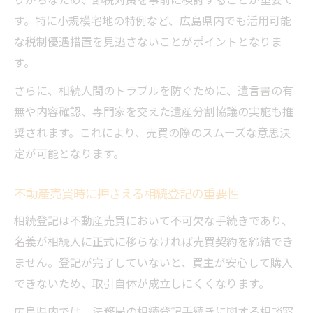
相続した不動産売買の最適なタイミングと
す。特に小規模宅地の特例など、広島県内でも活用可能
流れ
な税制優遇措置を見逃さないことがポイントとなりま
広島で実践できる不動産売却と相続手続き
す。
の連携
さらに、相続人間のトラブルを防ぐために、遺言書の有
不動産売買を通じた相続資産の有効な分割
無や内容確認、専門家を交えた遺産分割協議の実施も推
方法
奨されます。これにより、売買の際のスムーズな意思決
売却か現金化か相続不動産の活用戦略を比
定が可能となります。
較解説
相続と売買の全体像をつかむための重要ポ
不動産売買時に押さえる相続登記の重要性
イント
相続登記は不動産売買において不可欠な手続きであり、
相続に強い広島県の無料相談窓口を活用する方
名義が相続人に正式に移らなければ売買契約を締結でき
法
ません。登記が完了していないと、買主が安心して購入
不動産売買と相続相談の窓口利用メリット
できないため、取引自体が成立しにくくなります。
まとめ
広島県内では、法務局の相続登記手続きに関する相談窓