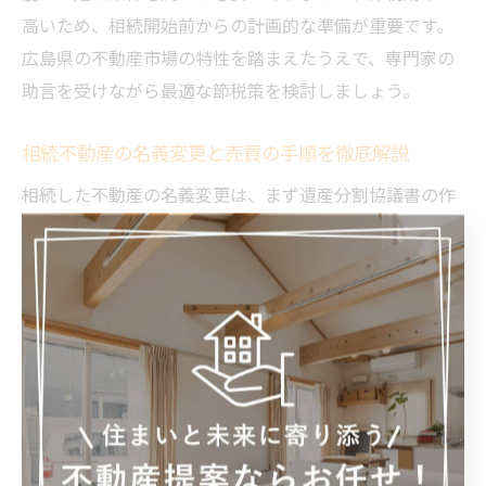
高いため、相続開始前からの計画的な準備が重要です。
広島県の不動産市場の特性を踏まえたうえで、専門家の
助言を受けながら最適な節税策を検討しましょう。
相続不動産の名義変更と売買の手順を徹底解説
相続した不動産の名義変更は、まず遺産分割協議書の作
成から始まります。これは相続人全員が合意した内容を
文書にするもので、これがないと名義変更が進められま
せん。次に、広島法務局で相続登記を行い、正式に名義
を相続人に移します。
名義変更後、不動産売買を行う場合は、売却の意思決定
から媒介契約、買主との売買契約、決済・引渡しまでの
流れを踏みます。広島県の不動産市場の動向を踏まえた
査定や、売却時の税務申告も重要なポイントです。これ