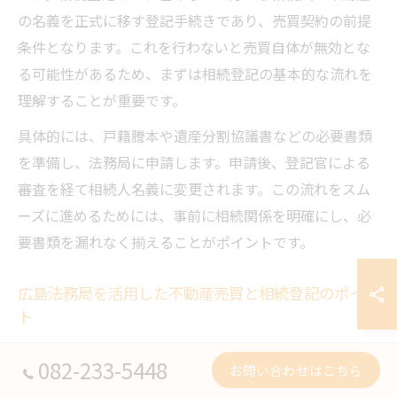
の名義を正式に移す登記手続きであり、売買契約の前提
条件となります。これを行わないと売買自体が無効とな
る可能性があるため、まずは相続登記の基本的な流れを
理解することが重要です。
具体的には、戸籍謄本や遺産分割協議書などの必要書類
を準備し、法務局に申請します。申請後、登記官による
審査を経て相続人名義に変更されます。この流れをスム
ーズに進めるためには、事前に相続関係を明確にし、必
要書類を漏れなく揃えることがポイントです。
広島法務局を活用した不動産売買と相続登記のポイン
ト
広島県内での相続登記手続きは、地域を管轄する広島法
082-233-5448
お問い合わせはこちら
務局が窓口となります。広島法務局では相続登記に関す