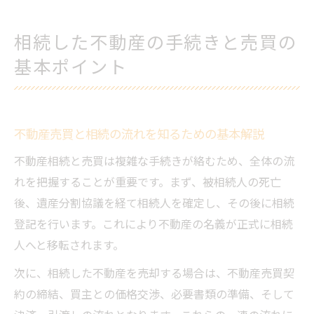
相続した不動産売買に必要な書類と準備と
は
相続した不動産の手続きと売買の
不動産売買に強い広島司法書士の選び方ガ
基本ポイント
イド
不動産売買を含む広島県内の相続対策ガイド
広島で不動産売買と相続対策を成功させる
不動産売買と相続の流れを知るための基本解説
方法
不動産相続と売買は複雑な手続きが絡むため、全体の流
不動産売買に役立つ広島相続税対策の基礎
れを把握することが重要です。まず、被相続人の死亡
知識
後、遺産分割協議を経て相続人を確定し、その後に相続
相続した不動産の売買時に考える節税のポ
登記を行います。これにより不動産の名義が正式に相続
イント
人へと移転されます。
広島の法務局や相談窓口を利用した相続対
策
次に、相続した不動産を売却する場合は、不動産売買契
約の締結、買主との価格交渉、必要書類の準備、そして
不動産売買を含む広島相続相談の活用メリ