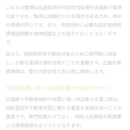
実務知識
これらの書類は広島県内の市区町村役場や法務局で取得
相続した不動産売買の登記手続きで注意す
可能ですが、取得に時間がかかる場合もあるため、早め
べき事項
の準備が肝心です。また、売買契約に必要な固定資産税
不動産売買後の相続登記で起こりやすいト
評価証明書や建物図面なども揃えておくとスムーズで
ラブル例
す。
加えて、相続税申告や節税対策のために専門家に相談
し、必要な書類の漏れを防ぐことも重要です。正確な書
類準備は、取引の安全性と安心感に直結します。
不動産売買に強い広島司法書士の選び方ガイド
広島県で不動産相続や売買に強い司法書士を選ぶ際は、
相続登記や不動産売買に関する豊富な実績を持つことが
重要です。専門知識だけでなく、地域の法務局や税務署
との連携経験もポイントとなります。