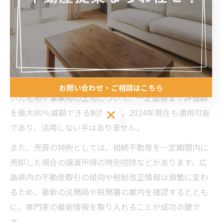
らの手続きをスムーズに進めるためには、司法書士や不
動産業者との連携が欠かせません。
広島で使える相続税節税と売買特例の最新情報
広島県で利用できる相続税の節税対策としては、小規模
宅地等の特例が代表的です。これは被相続人が居住して
お問い合わせ・ご相談はこちら
いた宅地や事業用の土地について、一定面積まで評価額
を最大80％減額できる制度です。2024年現在も適用可能
お問い合わせ・ご相談はこちら
であり、活用しない手はありません。
また、売買の特例としては、相続不動産を一定期間内に
売却した場合の譲渡所得の特別控除などがあります。広
島県内の不動産取引の傾向や税制改正情報は頻繁に変わ
るため、最新の法務局や税務署の案内を確認するととも
に、専門家の最新情報を取り入れることが成功の鍵で
す。