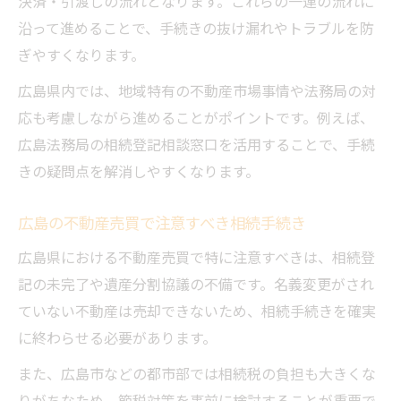
決済・引渡しの流れとなります。これらの一連の流れに
ット
沿って進めることで、手続きの抜け漏れやトラブルを防
不動産相続で押さえるべき節税と名義変更の流
ぎやすくなります。
れ
広島県内では、地域特有の不動産市場事情や法務局の対
不動産売買における相続税節税の重要な仕
応も考慮しながら進めることがポイントです。例えば、
組み
広島法務局の相続登記相談窓口を活用することで、手続
相続不動産の名義変更と売買の手順を徹底
きの疑問点を解消しやすくなります。
解説
広島で使える相続税節税と売買特例の最新
広島の不動産売買で注意すべき相続手続き
情報
広島県における不動産売買で特に注意すべきは、相続登
不動産売買を前提とした相続の名義変更の
記の未完了や遺産分割協議の不備です。名義変更がされ
注意点
ていない不動産は売却できないため、相続手続きを確実
広島相続税の負担軽減に役立つ不動産売買
に終わらせる必要があります。
活用法
また、広島市などの都市部では相続税の負担も大きくな
相続と不動産売却の最適な進め方を徹底解説
りがちなため、節税対策を事前に検討することが重要で