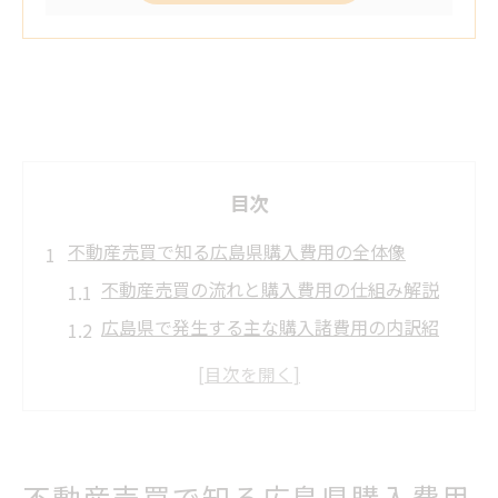
目次
不動産売買で知る広島県購入費用の全体像
不動産売買の流れと購入費用の仕組み解説
広島県で発生する主な購入諸費用の内訳紹
介
不動産売買時に必要な現金額と準備のコツ
新築と中古で異なる広島県の費用相場
広島県不動産取得税の計算と軽減措置確認
不動産売買で知る広島県購入費用