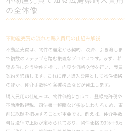
広島県内の土地価格推移と安全性に注目
の全体像
広島県の土地価格推移を不動産売買視点で
解説
広島県地価公示データに基づく相場の動向
不動産売買の流れと購入費用の仕組み解説
把握
不動産売買は、物件の選定から契約、決済、引き渡しま
不動産売買に役立つエリア別価格ランキン
で複数のステップを踏む複雑なプロセスです。まず、希
グ
望条件に合う物件を探し、内見や価格交渉を行い、売買
土地価格推移と将来の資産価値の関係に注
契約を締結します。これに伴い購入費用として物件価格
目
のほか、仲介手数料や各種税金などが発生します。
安全性重視の土地選びと不動産売買の重要
購入費用の仕組みは、物件価格に加えて、登録免許税や
性
不動産取得税、司法書士報酬など多岐にわたるため、事
諸費用を抑える広島県の購入時ポイント
前に総額を把握することが重要です。例えば、仲介手数
不動産売買で諸費用を抑える交渉ポイント
料は法律で上限が定められており、物件価格の3%＋6万
広島県不動産取得税の軽減措置活用法とは