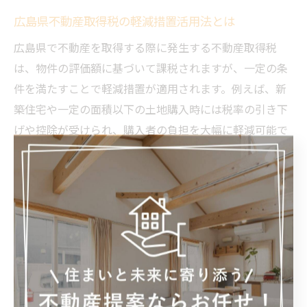
広島県不動産取得税の軽減措置活用法とは
広島県で不動産を取得する際に発生する不動産取得税
は、物件の評価額に基づいて課税されますが、一定の条
件を満たすことで軽減措置が適用されます。例えば、新
築住宅や一定の面積以下の土地購入時には税率の引き下
げや控除が受けられ、購入者の負担を大幅に軽減可能で
す。
具体的には、住宅用地の軽減措置や住宅ローン控除と併
用することで、経済的負担を抑えられます。広島県の地
価動向や自治体による独自の支援策もあるため、購入前
に最新の情報を不動産会社や税務署で確認し、適切な申
告手続きを行うことが重要です。
購入時に見落としがちな費用と対策ポイント