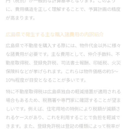
円（税別）が一般的な計算基準となります。このよう
購入時に見落としがちな費用と対策ポイン
に、費用構造を正しく理解することで、予算計画の精度
ト
が高まります。
費用節約のための不動産売買事前準備術
広島県で発生する主な購入諸費用の内訳紹介
不動産売買の諸費用比較で賢く選ぶコツ
自然災害リスクから選ぶ土地選定のコツ
広島県で不動産を購入する際には、物件代金以外に様々
不動産売買時に確認すべき自然災害リスク
な諸費用が必要です。主な費用として、仲介手数料、不
とは
動産取得税、登録免許税、司法書士報酬、印紙税、火災
保険料などが挙げられます。これらは物件価格の約5〜
ハザードマップ活用で安全な土地選定を実
10%程度が目安となることが多いです。
現
過去の災害事例から学ぶ土地選びの注意点
特に不動産取得税は広島県独自の軽減措置が適用される
場合もあるため、税務署や専門家に確認することが望ま
土砂災害リスク低減と不動産売買の心得
しいです。例えば、住宅用地の特例により税額が減額さ
不動産売買で避けたい災害リスク高地域
れるケースがあり、これを利用することで負担を軽減で
取得税軽減措置も含めた資金計画術
きます。また、登録免許税は登記の種類によって税率が