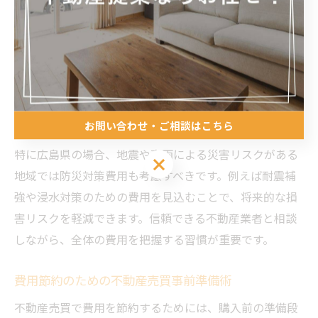
不動産購入時には物件価格以外に、多様な見落としやす
い費用が存在します。例えば、登記費用や住宅ローンの
保証料、火災保険料、さらには引越し費用やリフォーム
費用などが挙げられます。これらは総額に大きく影響す
るため、事前にリストアップし予算に組み込むことが失
敗を防ぐポイントです。
お問い合わせ・ご相談はこちら
特に広島県の場合、地震や豪雨による災害リスクがある
お問い合わせ・ご相談はこちら
地域では防災対策費用も考慮すべきです。例えば耐震補
強や浸水対策のための費用を見込むことで、将来的な損
害リスクを軽減できます。信頼できる不動産業者と相談
しながら、全体の費用を把握する習慣が重要です。
費用節約のための不動産売買事前準備術
不動産売買で費用を節約するためには、購入前の準備段