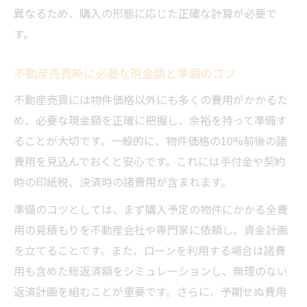
不動産売買における資金計画の基本と流れ
異なるため、購入の形態に応じた正確な計算が必要で
広島県不動産取得税の軽減措置を活用する
す。
方法
住宅ローン計画と不動産売買の資金配分コ
不動産売買時に必要な現金額と準備のコツ
ツ
不動産売買には物件価格以外にも多くの費用がかかるた
諸費用を見据えた自己資金準備のポイント
め、必要な現金額を正確に把握し、余裕を持って準備す
不動産取得税を賢く抑える申請と手続き
ることが大切です。一般的に、物件価格の10%前後の諸
資産価値守るための広島の不動産売買戦略
費用を見込んでおくと安心です。これには手付金や契約
時の印紙税、決済時の諸費用が含まれます。
不動産売買で資産価値を守る判断ポイント
広島県の市場動向を踏まえた購入戦略策定
準備のコツとしては、まず購入予定の物件にかかる全費
将来を見据えた不動産売買タイミングの見
用の見積もりを不動産会社や専門家に依頼し、資金計画
極め
を立てることです。また、ローンを利用する場合は諸費
用も含めた総返済額をシミュレーションし、無理のない
安全性と資産性を両立する土地選びの工夫
返済計画を組むことが重要です。さらに、予期せぬ費用
長期間にわたる資産価値維持のポイント解